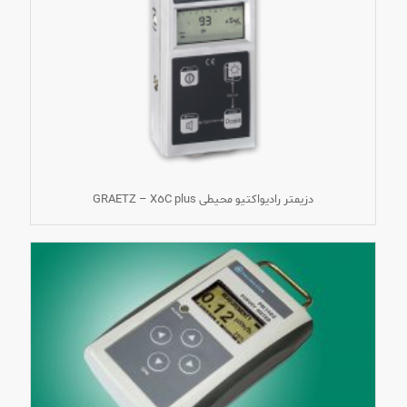
دزیمتر رادیواکتیو محیطی GRAETZ – X٥C plus