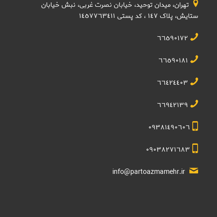
تهران، میدان توحید، خیابان نصرت غربی، نبش خیابان
ستایش، پلاک ١٤٧ ، کد پستی ١٤٥٧٧٦٣٤١١
٦٦٥٩٠١٧٢
٦٦٥٩٠١٨١
٦٦٤٢٤٤٠٣
٦٦٩٤٢١٣٩
٠٩٣٨١٤٩٠٦٠٦
٠٩٠٣٨٢٧١٦٨٣
info@partoazmamehr.ir