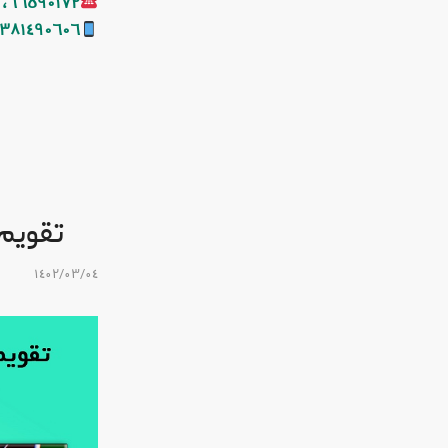
٦٦٥٩٠١٧٢، ٦٦٥٩٠١٨١، ٦٦٤٢٤٤٠٣
٣٨١٤٩٠٦٠٦
تقویم 
١٤٠٢/٠٣/٠٤