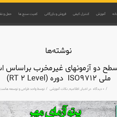
انه
آموزش
کنترل کیفی
فروش و بازرگانی
کمیت سنج ها
حمل و نق
نوشته‌ها
طح دو آزمونهای غیرمخرب براساس است
ملی ISO٩٧١٢ دوره (Level ٢ RT)
/
/
٠ دیدگاه
در
اخبار
,
اطلاعیه
,
نکات آموزشی
توسط
واحد طراحی و توسعه هاست 