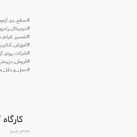
#دیجیتال_را
#آموزش_آنلاین
#شرکت_پرتو_آ
#فروش_دزیمتر
#حمل_و_نقل_موا
کارگاه
١٤٠٢/٠٣/٢٧