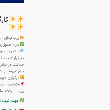
کار
پرتو آزمای م
دارای مجوز رسمی به شماره ١١١٦٠٦ از دفتر
با کادری مجر
، برگزار کننده
حفاظت در برابر
های غیرمخرب ISO٩٧١٢ است.
برگزاری دوره
متقاضیان محت
زیر با شرکت تم
جهت ثبت نام