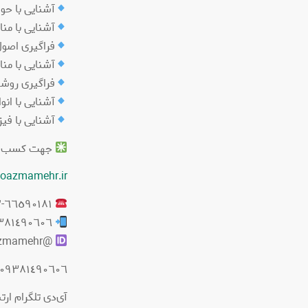
آشنایی با حوا
آشنایی با منا
فراگیری اصول 
آشنایی با مناب
فراگیری روش
آشنایی با ان
آشنایی با فی
جهت کسب اطل
oazmamehr.ir
٦٦٥٩٠١٨١-٦٦٥٩٠١٧٢-٦٦٤٢٤٤٠٣
٠٩٣٨١٤٩٠٦٠٦
@partoazmamehr
٠٩٣٨١٤٩٠٦٠٦
آی‌دی تلگرام ارتباط با ما