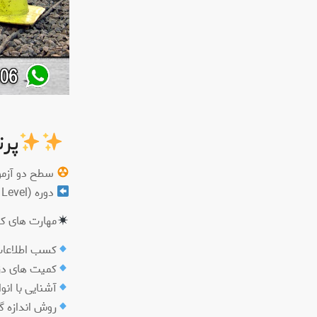
پرت
سطح دو آزمونه
دوره (Level ٢ RT)
مهارت های ک
کسب اطلاعات
کمیت های دز
آشنایی با انو
روش اندازه گ