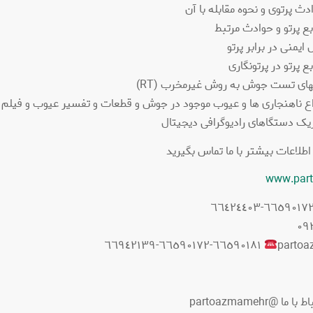
دث پرتوی و نحوه مقابله با آن
بع پرتو و حوادث مرتبط
ایمنی در برابر پرتو
ع پرتو در پرتونگاری
های تست جوش به روش غیرمخرب (RT)
واع ناهنجاری ها و عیوب موجود در جوش و قطعات و تفسیر عیوب و فیلم ه
زیک دستگاهای رادیوگرافی دیجیتال
اعات بیشتر با ما تماس بگیرید
www.part
٦٦٥٩٠١٨١-٦٦٥٩٠١٧٢-٦٦٩٤٢١٣٩
 @partoazmamehr