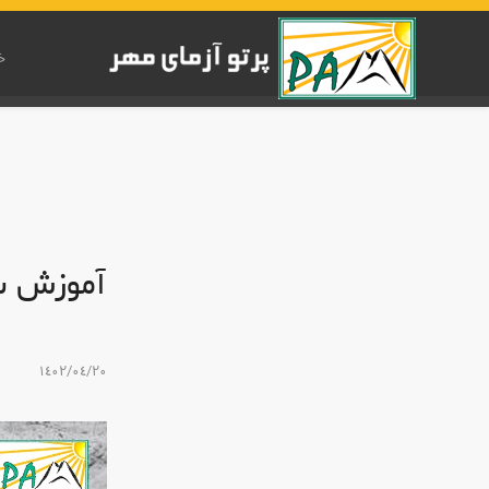
خ
آموزش س
١٤٠٢/٠٤/٢٠