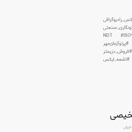
IS #گاما_رادیوگرافی #ایکس_رادیوگرافی
گاری_صنعتی
تونگاری #پرتونگاری_صنعتی #آزمون_غیر_مخرب #NDT #ISO٩٧١٢
تو‌آزمای‌مهر
فروش_دزیمتر
 #اشعه_ایکس
شخیصی
یران