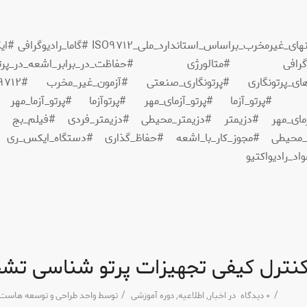
#سطح_دو_آزمونهای_غیرمخرب_براساس_استاندارد_ملی_O٩٧١٢
دیوگرافی #متالورژی #حفاظت_در_برابر_اشعه_در_پرتون
#تفسیر_فیلم_های_پر
 #پرتو_آزما #پرتو_آزمای_مهر #پرتوآزما #پرتو_آزما_مهر #پر
زمای_مهر #دزیمتر #دزیمتر_محیطی #دزیمتر_فردی #فیلم_بج #
_محیطی #مجوز_کار_با_اشعه #حفاظ_گذاری #دستگاه_ایکس_ری
د_رادیواکتیو
 کنترل کیفی تجهیزات پرتو شناسی ت
/
/
٠ دیدگاه
در
اخبار
,
اطلاعیه
,
دوره آموزشی
توسط
واحد طراحی و توسعه هاست ا