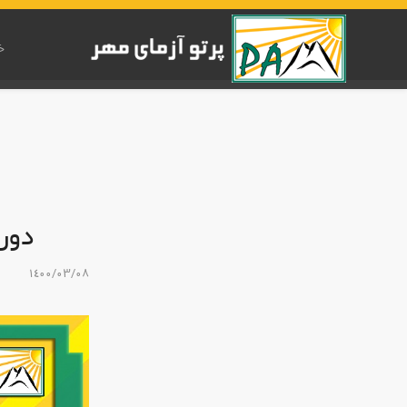
خ
دوره
١٤٠٠/٠٣/٠٨