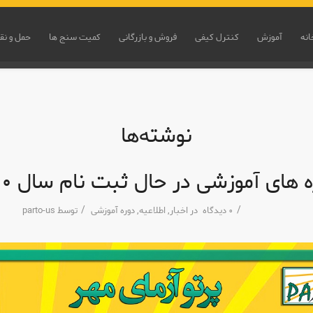
انه
آموزش
کنترل کیفی
فروش و بازرگانی
کمیت سنج ها
حمل و نق
نوشته‌ها
 های آموزشی در حال ثبت نام سال ١٤٠٠
/
/
٠ دیدگاه
در
اخبار
,
اطلاعیه
,
دوره آموزشی
توسط
parto-us