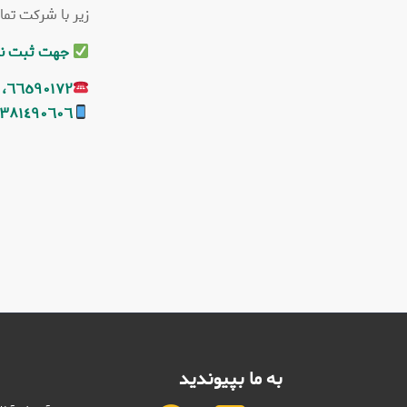
زیر با شرکت تم
جهت ثبت نام
٦٦٥٩٠١٧٢، ٦٦٥٩٠١٨١، ٦٦٩٤٢١٣٩
٣٨١٤٩٠٦٠٦
به ما بپیوندید