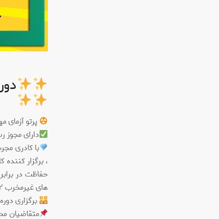
دور
پرتو آزمای م
دارای مجوز رسمی به شماره ١١١٦٠٦ از دفتر
با کادری مجر
، برگزار کننده
حفاظت در برابر
های غیرمخرب ISO٩٧١٢ است.
برگزاری دوره
متقاضیان محت