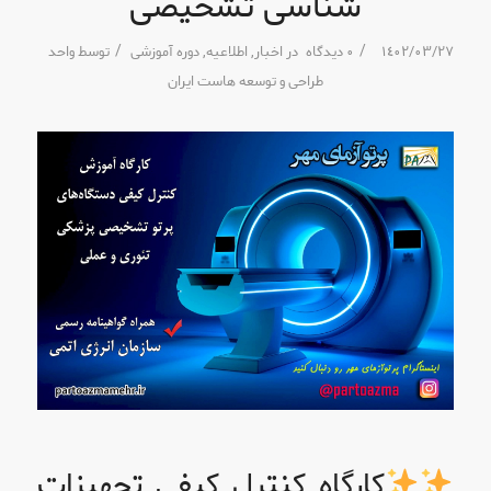
شناسی تشخیصی
/
/
١٤٠٢/٠٣/٢٧
٠ دیدگاه
در
اخبار
,
اطلاعیه
,
دوره آموزشی
توسط
واحد
طراحی و توسعه هاست ایران
کارگاه کنترل کیفی تجهیزات