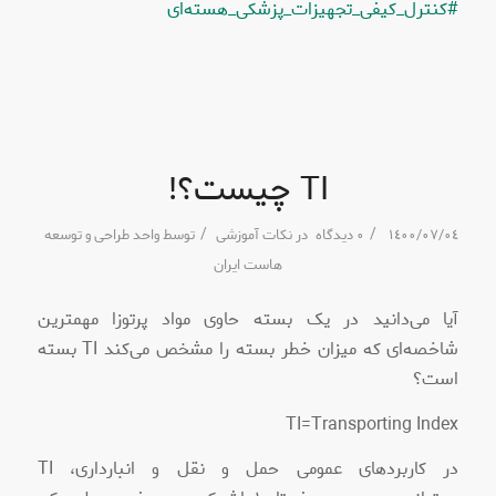
#کنترل_کیفی_تجهیزات_پزشکی_هسته‌ای
TI چیست؟!
/
/
١٤٠٠/٠٧/٠٤
٠ دیدگاه
در
نکات آموزشی
توسط
واحد طراحی و توسعه
هاست ایران
آیا می‌دانید در یک بسته حاوی مواد پرتوزا مهمترین
شاخصه‌ای که میزان خطر بسته را مشخص می‌کند TI بسته
است؟
TI=Transporting Index
در کاربردهای عمومی حمل و نقل و انبارداری، TI