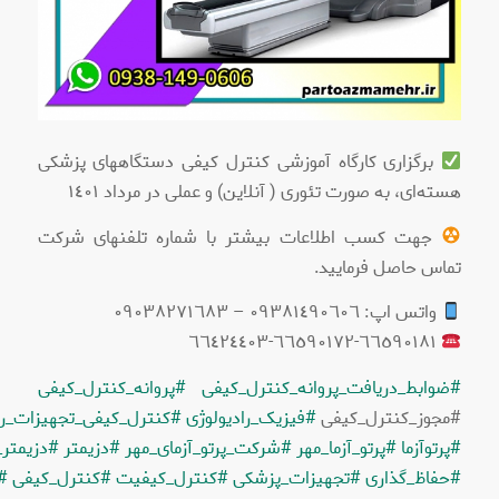
برگزاری کارگاه آموزشی کنترل کیفی دستگاههای پزشکی
هسته‌ای، به صورت تئوری ( آنلاین) و عملی در مرداد ١٤٠١
جهت کسب اطلاعات بیشتر با شماره تلفنهای شرکت
تماس حاصل فرمایید.
واتس اپ: ٠٩٣٨١٤٩٠٦٠٦ – ٠٩٠٣٨٢٧١٦٨٣
٦٦٥٩٠١٨١-٦٦٥٩٠١٧٢-٦٦٤٢٤٤٠٣
#ضوابط_دریافت_پروانه_کنترل_کیفی
#پروانه_کنترل_کیفی
#مجوز_کنترل_کیفی
#فیزیک_رادیولوژی
#کنترل_کیفی_تجهیزات_راد
#پرتوآزما
#پرتو_آزما_مهر
#شرکت_پرتو_آزمای_مهر
#دزیمتر
#دزیمتر
#حفاظ_گذاری
#تجهیزات_پزشکی
#کنترل_کیفیت
#کنترل_کیفی
#