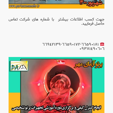
جهت کسب اطلاعات بیشتر با شماره های شرکت تماس
حاصل فرمایید.
٦٦٥٩٠١٨١-٦٦٥٩٠١٧٢-٦٦٩٤٢١٣٩
٠٩٣٨١٤٩٠٦٠٦