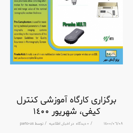
برگزاری کارگاه آموزشی کنترل
کیفی، شهریور ١٤٠٠
/
/
١٤٠٠/٠٦/٠٨
٠ دیدگاه
در
اخبار
,
اطلاعیه
توسط
parto-us