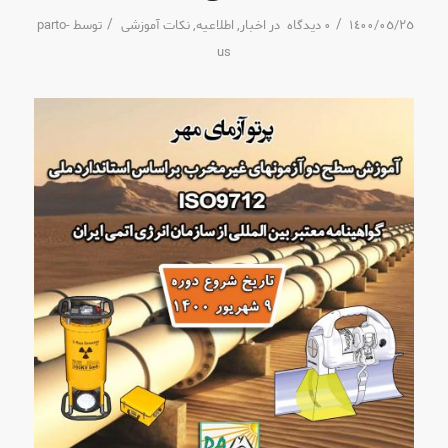
/
/
١٤٠٠/٠٥/٢٥
٠ دیدگاه
در
اخبار
,
اطلاعیه
,
نکات آموزشی
توسط
parto-
us