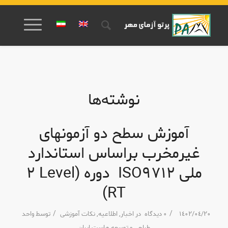
نوشته‌ها
آموزش سطح دو آزمونهای
غیرمخرب براساس استاندارد
ملی ISO٩٧١٢ دوره (Level ٢
RT)
/
/
١٤٠٢/٠٤/٢٠
٠ دیدگاه
در
اخبار
,
اطلاعیه
,
نکات آموزشی
توسط
واحد
طراحی و توسعه هاست ایران