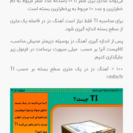
می‌تواند عددی بین صفر تا ١٠ باشدکه عدد صفر مربوط به کم
خطرترین و عدد ١٠ مربوط به پرخطرترین بسته است.
برای محاسبه TI فقط نیاز است آهنگ دز در فاصله یک متری
از سطح بسته اندازه گیری شود.
پس از اندازه گیری آهنگ دز بوسیله دزیمتر محیطی مناسب،
کافیست آنرا بر حسب میلی سیورت برساعت در فرمول زیر
جایگذاری کنیم.
١٠٠ × آهنگ دز در یک متری سطح بسته بر حسب TI
=mSv/h