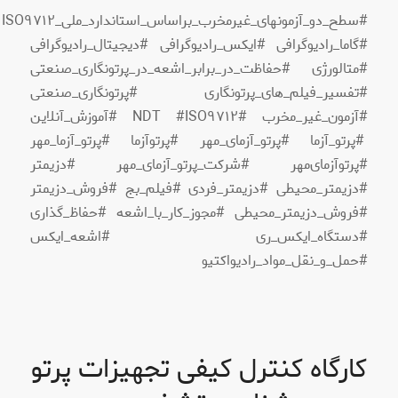
#سطح_دو_آزمونهای_غیرمخرب_براساس_استاندارد_ملی_ISO٩٧١٢
#گاما_رادیوگرافی #ایکس_رادیوگرافی #دیجیتال_رادیوگرافی
#متالورژی #حفاظت_در_برابر_اشعه_در_پرتونگاری_صنعتی
#تفسیر_فیلم_های_پرتونگاری #پرتونگاری_صنعتی
#آزمون_غیر_مخرب #NDT #ISO٩٧١٢ #آموزش_آنلاین
#پرتو_آزما #پرتو_آزمای_مهر #پرتوآزما #پرتو_آزما_مهر
#پرتو‌آزمای‌مهر #شرکت_پرتو_آزمای_مهر #دزیمتر
#دزیمتر_محیطی #دزیمتر_فردی #فیلم_بج #فروش_دزیمتر
#فروش_دزیمتر_محیطی #مجوز_کار_با_اشعه #حفاظ_گذاری
#دستگاه_ایکس_ری #اشعه_ایکس
#حمل_و_نقل_مواد_رادیواکتیو
کارگاه کنترل کیفی تجهیزات پرتو