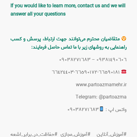
If you would like to learn more, contact us and we will
answer all your questions
متقاضیان محترم می‌توانند جهت ارتباط، پرسش و کسب
راهنمایی به روشهای زیر با ما تماس حاصل فرمایند:
٠٩٣٨١٤٩٠٦٠٦ – ٠٩٠٣٨٢٧١٦٨٣
٦٦٥٩٠١٨١-٦٦٥٩٠١٧٢-٦٦٤٢٤٤٠٣
www.partoazmamehr.ir
Telegram: @partoazma
واتس اپ :
٠٩٠٣٨٢٧١٦٨٣
#آموزش_آنلاین #آموزش_مجازی #حفاظت_در_برابر_اشعه