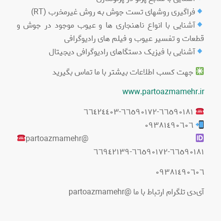
فراگیری روشهای تست جوش به روش غیرمخرب (RT)
آشنایی با انواع ناهنجاری ها و عیوب موجود در جوش و
قطعات و تفسیر عیوب و فیلم های رادیوگرافی
آشنایی با فیزیک دستگاهای رادیوگرافی دیجیتال
جهت کسب اطلاعات بیشتر با ما تماس بگیرید
www.partoazmamehr.ir
٦٦٥٩٠١٨١-٦٦٥٩٠١٧٢-٦٦٤٢٤٤٠٣
٠٩٣٨١٤٩٠٦٠٦
@partoazmamehr
٦٦٥٩٠١٨١-٦٦٥٩٠١٧٢-٦٦٩٤٢١٣٩
٠٩٣٨١٤٩٠٦٠٦
آی‌دی تلگرام ارتباط با ما @partoazmamehr