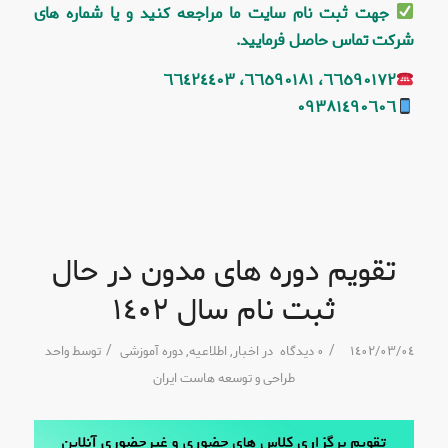
جهت ثبت نام سایت ما مراجعه کنید و یا شماره های
شرکت تماس حاصل فرمایید.
٦٦٥٩٠١٧٢، ٦٦٥٩٠١٨١، ٦٦٤٢٤٤٠٣
٠٩٣٨١٤٩٠٦٠٦
تقویم دوره های مدون در حال
ثبت نام سال ١٤٠٢
/
/
١٤٠٢/٠٣/٠٤
٠ دیدگاه
در
اخبار
,
اطلاعیه
,
دوره آموزشی
توسط
واحد
طراحی و توسعه هاست ایران