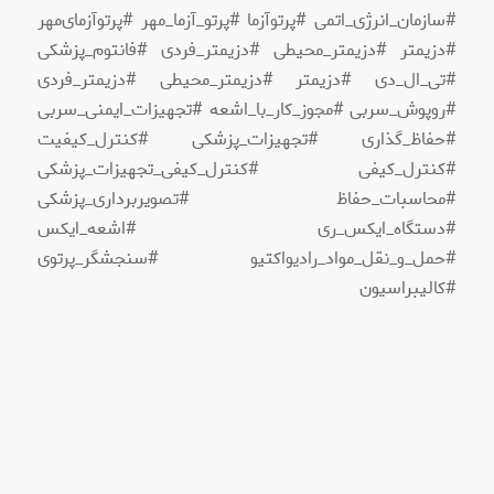
#سازمان_انرژی_اتمی #پرتوآزما #پرتو_آزما_مهر #پرتو‌آزمای‌مهر
#دزیمتر #دزیمتر_محیطی #دزیمتر_فردی #فانتوم_پزشکی
#تی_ال_دی #دزیمتر #دزیمتر_محیطی #دزیمتر_فردی
#روپوش_سربی #مجوز_کار_با_اشعه #تجهیزات_ایمنی_سربی
#حفاظ_گذاری #تجهیزات_پزشکی #کنترل_کیفیت
#کنترل_کیفی #کنترل_کیفی_تجهیزات_پزشکی
#محاسبات_حفاظ #تصویربرداری_پزشکی
#دستگاه_ایکس_ری #اشعه_ایکس
#حمل_و_نقل_مواد_رادیواکتیو #سنجشگر_پرتوی
#کالیبراسیون