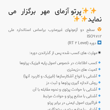
پرتو آزمای مهر برگزار می
نماید
سطح دو آزمونهای غیرمخرب براساس استاندارد ملی
ISO٩٧١٢
دوره (Level ٢ RT)
مهارت های کسب شده پس از گذراندن دوره:
کسب اطلاعات در خصوص اصول پایه فیزیک پرتوها
کمیت های دزیمتری
آشنایی با انواع آشکارسازها (فیزیک و کاربرد آنها)
روش اندازه گیری پرتوها و ثبت دز
آشنایی با حوادث پرتوی و نحوه مقابله با آن
آشنایی با منابع پرتو و حوادث مرتبط
فراگیری اصول ایمنی در برابر پرتو
آشنایی با منابع پرتو در پرتونگاری