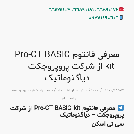
٦٦٥٩٠١٧٢، ٦٦٥٩٠١٨١، ٦٦٤٢٤٤٠٣
٠٩٣٨١٤٩٠٦٠٦
معرفی فانتوم Pro-CT BASIC
kit از شرکت پروپروجکت –
دیاگـنوماتیک
/
/
١٤٠٠/١٢/٠٣
٠ دیدگاه
در
اخبار
,
اطلاعیه
توسط
واحد طراحی و توسعه
هاست ایران
معرفی فانتوم Pro-CT BASIC kit از شرکت
پروپروجکت – دیاگـنوماتیک
سی تی اسکن