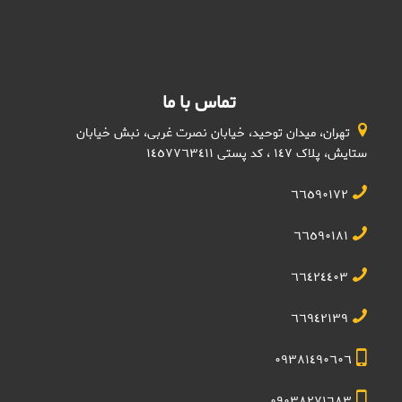
تماس با ما
تهران، میدان توحید، خیابان نصرت غربی، نبش خیابان
ستایش، پلاک ١٤٧ ، کد پستی ١٤٥٧٧٦٣٤١١
٦٦٥٩٠١٧٢
٦٦٥٩٠١٨١
٦٦٤٢٤٤٠٣
٦٦٩٤٢١٣٩
٠٩٣٨١٤٩٠٦٠٦
٠٩٠٣٨٢٧١٦٨٣